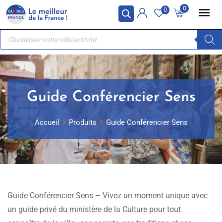
Skip
Panneau de gestion des cookies
0
0
to
Recherche
content
de
produits
Guide Conférencier Sens
Accueil
Produits
Guide Conférencier Sens
Guide Conférencier Sens – Vivez un moment unique avec
un guide privé du ministère de la Culture pour tout