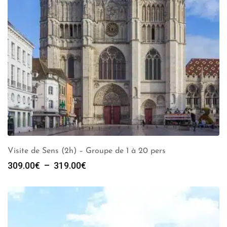
Visite de Sens (2h) – Groupe de 1 à 20 pers
Plage
309.00
€
–
319.00
€
de
prix :
309.00€
à
319.00€