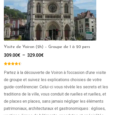
Visite de Voiron (2h) – Groupe de 1 à 20 pers
Plage
309.00
€
–
329.00
€
de
prix :
309.00€
Partez à la découverte de Voiron à l’occasion d’une visite
à
de groupe et suivez les explications choisies de votre
329.00€
guide-conférencier. Celui-ci vous révèle les secrets et les
traditions de la ville, vous conduit de ruelles et ruelles, et
de places en places, sans jamais négliger les éléments
patrimoniaux, architecturaux et gastronomiques : églises,