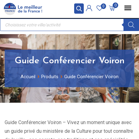
Skip
Panneau de gestion des cookies
0
0
to
Recherche
content
de
produits
Guide Conférencier Voiron
Accueil
Produits
Guide Conférencier Voiron
Guide Conférencier Voiron – Vivez un moment unique avec
un guide privé du ministère de la Culture pour tout connaître