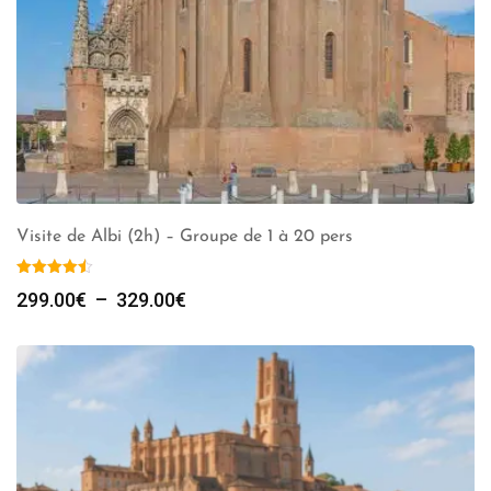
Visite de Albi (2h) – Groupe de 1 à 20 pers
Plage
299.00
€
–
329.00
€
de
prix :
299.00€
à
329.00€