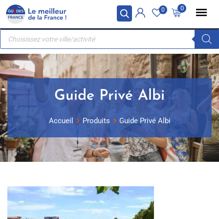
Skip
Panneau de gestion des cookies
0
0
to
Recherche
content
de
produits
Guide Privé Albi
Accueil
Produits
Guide Privé Albi