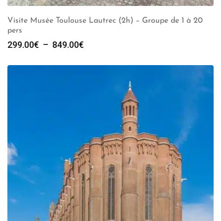
Visite Musée Toulouse Lautrec (2h) – Groupe de 1 à 20
pers
Plage
299.00
€
–
849.00
€
de
prix :
299.00€
à
849.00€