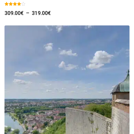
Plage
309.00
€
–
319.00
€
de
prix :
309.00€
à
319.00€