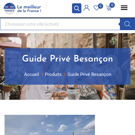
Skip
Panneau de gestion des cookies
0
0
to
Recherche
content
de
produits
Guide Privé Besançon
Accueil
Produits
Guide Privé Besançon