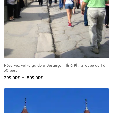
Réservez votre guide à Besançon, 1h à 9h, Groupe de 1 à
30 pers
Plage
299.00
€
–
809.00
€
de
prix :
299.00€
à
809.00€