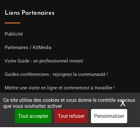
Liens Partenaires
Publicité
Partenaires / KitMedia
Votre Guide : un professionnel investi
Guides-conférenciers : rejoignez la communauté !
Mettre une visite en ligne et commencez à travailler !
Ce site utilise des cookies et vous donne le contrôle sur ceux
X
Mas
que vous souhaitez activer
Tout accepter
Tout refuser
Personnaliser