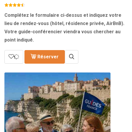
de
prix :
309.00€
Complétez le formulaire ci-dessus et indiquez votre
à
lieu de rendez-vous (hôtel, résidence privée, AirBnB).
349.00€
Votre guide-conférencier viendra vous chercher au
point indiqué.
Réserver