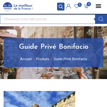
Skip
Panneau de gestion des cookies
0
0
to
Recherche
content
de
produits
Guide Privé Bonifacio
Accueil
Produits
Guide Privé Bonifacio