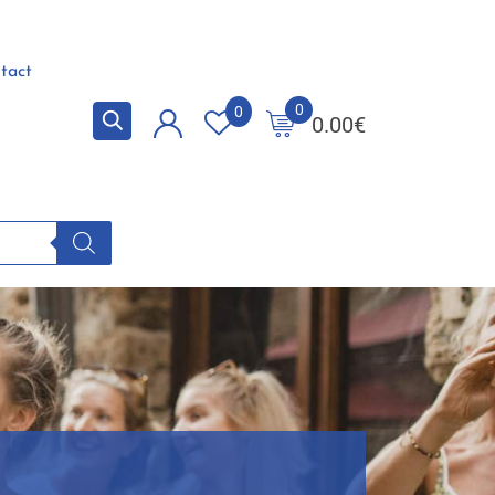
tact
0
0
0.00
€