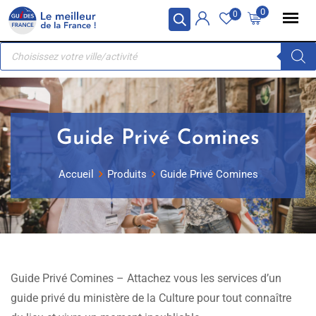
Skip
Panneau de gestion des cookies
0
0
to
Recherche
content
de
produits
Guide Privé Comines
Accueil
Produits
Guide Privé Comines
Guide Privé Comines – Attachez vous les services d’un
guide privé du ministère de la Culture pour tout connaître