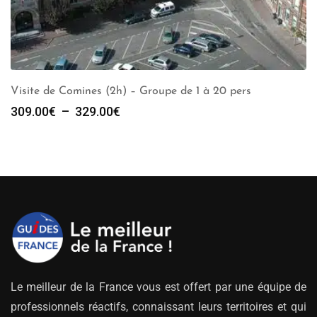
Visite de Comines (2h) – Groupe de 1 à 20 pers
Plage
309.00
€
–
329.00
€
de
prix :
309.00€
à
329.00€
Le meilleur de la France vous est offert par une équipe de
professionnels réactifs, connaissant leurs territoires et qui