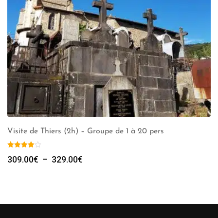
Visite de Thiers (2h) – Groupe de 1 à 20 pers
Plage
309.00
€
–
329.00
€
de
prix :
309.00€
à
329.00€