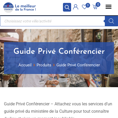
Skip
Panneau de gestion des cookies
0
0
to
Recherche
content
de
produits
Guide Privé Conférencier
Accueil
Produits
Guide Privé Conférencier
Guide Privé Conférencier – Attachez vous les services d’un
guide privé du ministère de la Culture pour tout connaître