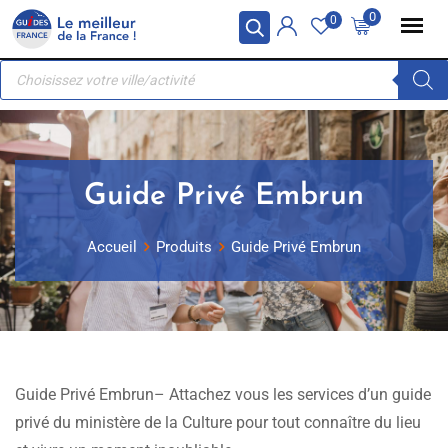
Skip
Panneau de gestion des cookies
0
0
to
Recherche
content
de
produits
Guide Privé Embrun
Accueil
Produits
Guide Privé Embrun
Guide Privé Embrun– Attachez vous les services d’un guide
privé du ministère de la Culture pour tout connaître du lieu