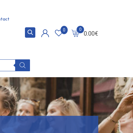
tact
0
0
0.00
€