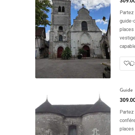
309.0
Partez 
guide-c
places 
vestige
capable
Guide P
309.0
Partez 
confére
places 