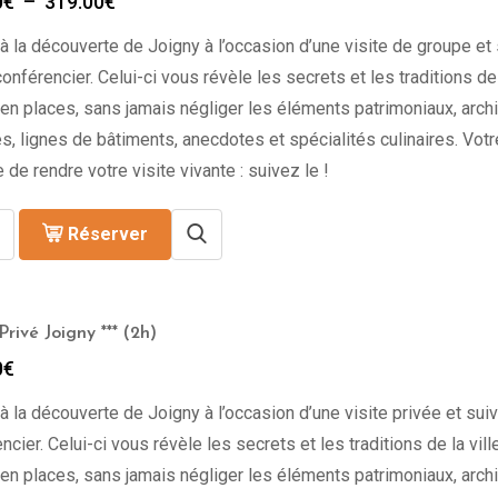
Plage
0
€
–
319.00
€
de
à la découverte de Joigny à l’occasion d’une visite de groupe et
prix :
309.00€
onférencier. Celui-ci vous révèle les secrets et les traditions de l
à
en places, sans jamais négliger les éléments patrimoniaux, archi
319.00€
s, lignes de bâtiments, anecdotes et spécialités culinaires. Vot
 de rendre votre visite vivante : suivez le !
Réserver
rivé Joigny *** (2h)
0
€
à la découverte de Joigny à l’occasion d’une visite privée et sui
ncier. Celui-ci vous révèle les secrets et les traditions de la vill
en places, sans jamais négliger les éléments patrimoniaux, archi