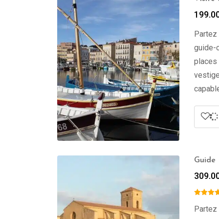
199.0
Partez 
guide-c
places 
vestige
capable
Guide 
309.0
Partez 