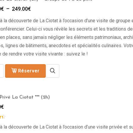
Plage
0
€
–
249.00
€
de
à la découverte de La Ciotat à l’occasion d’une visite de groupe 
prix :
199.00€
onférencier. Celui-ci vous révèle les secrets et les traditions de l
à
en places, sans jamais négliger les éléments patrimoniaux, archi
249.00€
s, lignes de bâtiments, anecdotes et spécialités culinaires. Vot
 de rendre votre visite vivante : suivez le !
Réserver
Privé La Ciotat *** (2h)
0
€
à la découverte de La Ciotat à l’occasion d’une visite privée et 