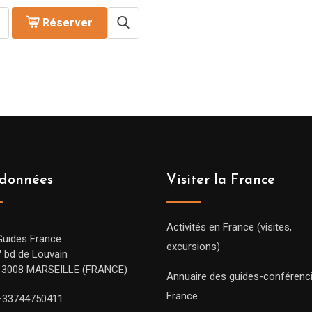
Réserver
données
Visiter la France
Activités en France (visites,
Guides France
excursions)
7 bd de Louvain
13008 MARSEILLE (FRANCE)
Annuaire des guides-conférenc
France
+33744750411