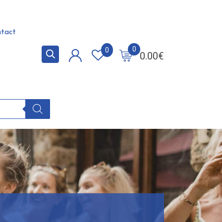
tact
0
0
0.00
€