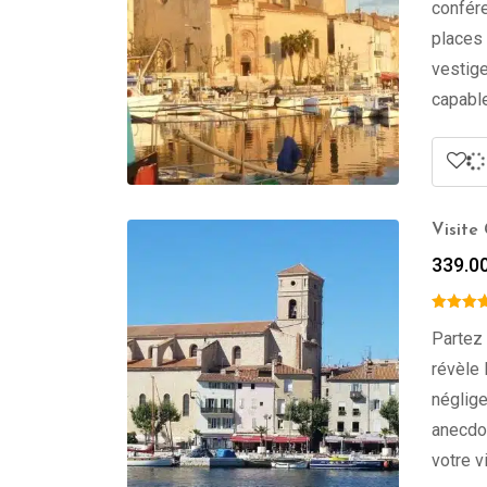
confére
places 
vestige
capable
Visite
339.0
Partez 
révèle 
néglige
anecdot
votre vi