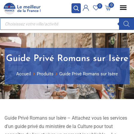
Skip
Panneau de gestion des cookies
0
0
to
Recherche
content
de
produits
Guide Privé Romans sur Isère
Accueil
Produits
Guide Privé Romans sur Isère
Guide Privé Romans sur Isère – Attachez vous les services
d’un guide privé du ministère de la Culture pour tout