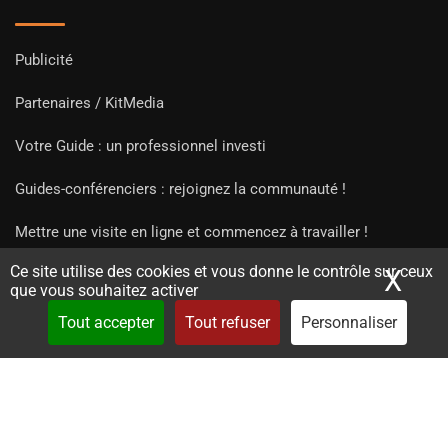
Publicité
Partenaires / KitMedia
Votre Guide : un professionnel investi
Guides-conférenciers : rejoignez la communauté !
Mettre une visite en ligne et commencez à travailler !
Ce site utilise des cookies et vous donne le contrôle sur ceux
X
Mas
que vous souhaitez activer
Tout accepter
Tout refuser
Personnaliser
Copyright Guides 2021. Tous droits réservés.
Développement
web sur mesure
par iSoluce