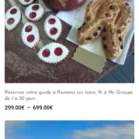
Réservez votre guide à Romans sur Isère, 1h à 9h, Groupe
de 1 à 30 pers
Plage
299.00
€
–
699.00
€
de
prix :
299.00€
à