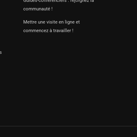
Guides-conférenciers : rejoignez la
communauté !
Mettre une visite en ligne et
commencez à travailler !
s