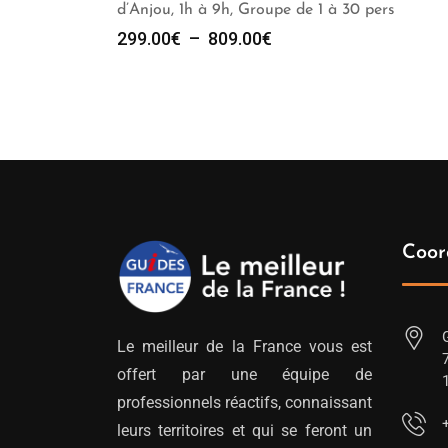
d’Anjou, 1h à 9h, Groupe de 1 à 30 pers
Plage
299.00
€
–
809.00
€
de
prix :
299.00€
à
809.00€
Coor
Le meilleur de la France vous est
offert par une équipe de
professionnels réactifs, connaissant
leurs territoires et qui se feront un