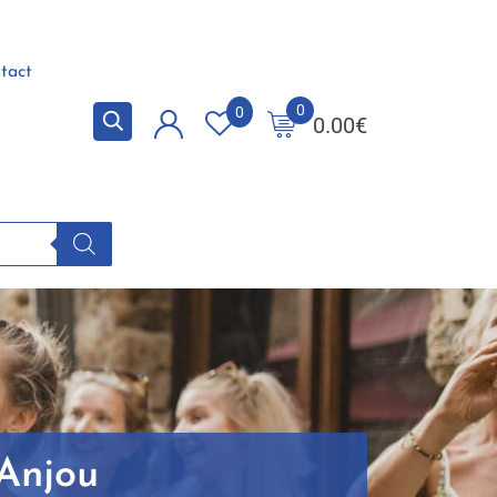
tact
0
0
0.00
€
'Anjou