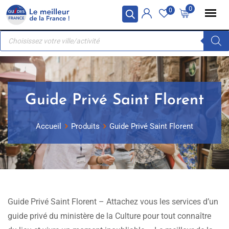
Skip
Panneau de gestion des cookies
0
0
to
Recherche
content
de
produits
Guide Privé Saint Florent
Accueil
Produits
Guide Privé Saint Florent
Guide Privé Saint Florent – Attachez vous les services d’un
guide privé du ministère de la Culture pour tout connaître