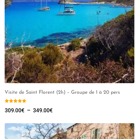
Visite de Saint Florent (2h) – Groupe de 1 à 20 pers
Plage
309.00
€
–
349.00
€
de
prix :
309.00€
à