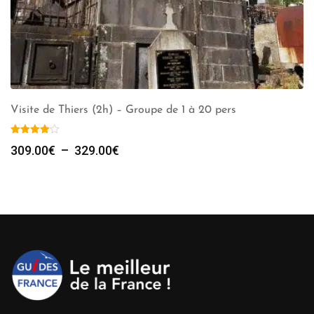
Visite de Thiers (2h) – Groupe de 1 à 20 pers
Plage
309.00
€
–
329.00
€
de
prix :
309.00€
à
329.00€