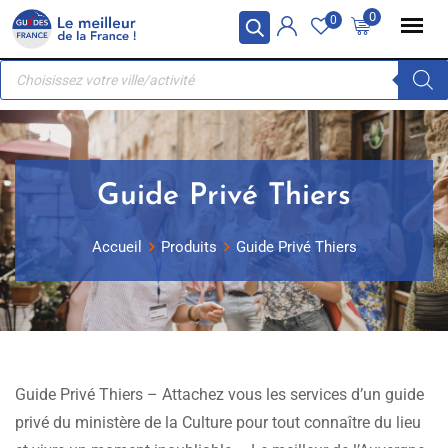
Skip
Panneau de gestion des cookies
0
0
to
Recherche
content
de
produits
Guide Privé Thiers
Accueil
Produits
Guide Privé Thiers
Guide Privé Thiers – Attachez vous les services d’un guide
privé du ministère de la Culture pour tout connaître du lieu