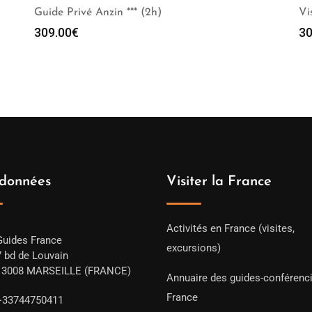
Guide Privé Anzin *** (2h)
Vi
309.00
€
30
données
Visiter la France
Activités en France (visites,
Guides France
excursions)
7 bd de Louvain
13008 MARSEILLE (FRANCE)
Annuaire des guides-conférenc
France
+33744750411