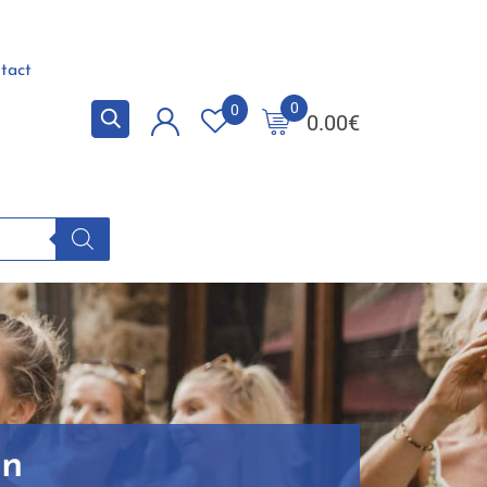
tact
0
0
0.00
€
in