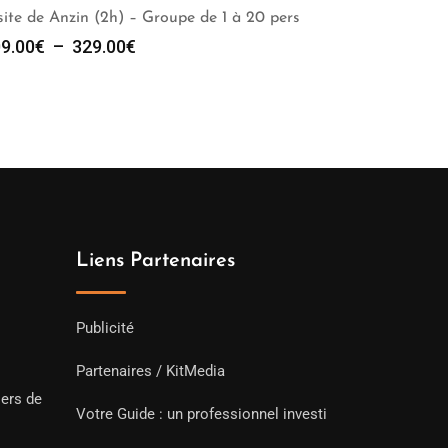
site de Anzin (2h) – Groupe de 1 à 20 pers
Plage
9.00
€
–
329.00
€
de
prix :
309.00€
à
329.00€
Liens Partenaires
Publicité
Partenaires / KitMedia
iers de
Votre Guide : un professionnel investi