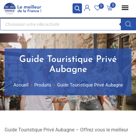
Skip
Panneau de gestion des cookies
0
0
to
Recherche
content
de
produits
Guide Touristique Privé
Aubagne
Accueil
Produits
Guide Touristique Privé Aubagne
Guide Touristique Privé Aubagne – Offrez vous le meilleur