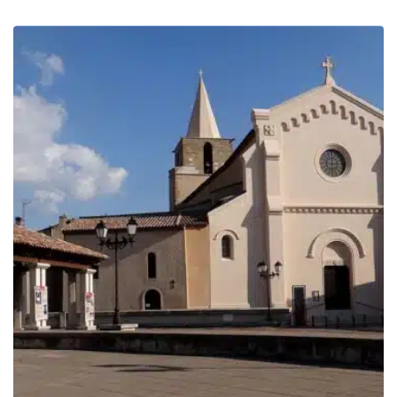
de
prix :
309.00€
à
759.00€