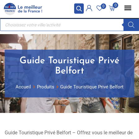
Skip
Panneau de gestion des cookies
0
0
to
Recherche
content
de
produits
Guide Touristique Privé
Belfort
Accueil
Produits
Guide Touristique Privé Belfort
Guide Touristique Privé Belfort – Offrez vous le meilleur de