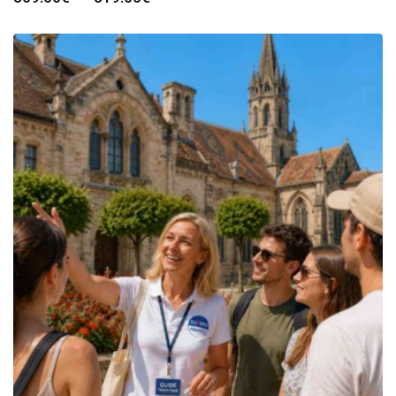
de
prix :
309.00€
à
319.00€