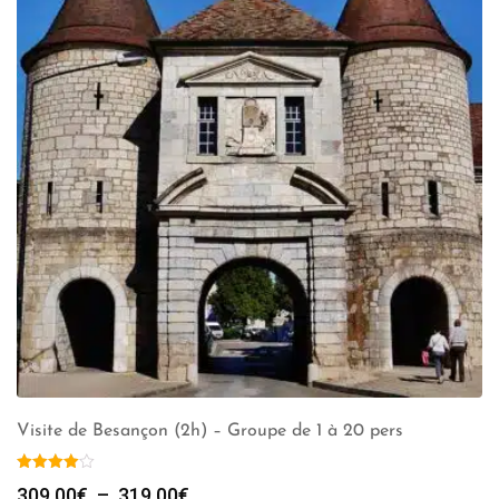
Visite de Besançon (2h) – Groupe de 1 à 20 pers
Plage
309.00
€
–
319.00
€