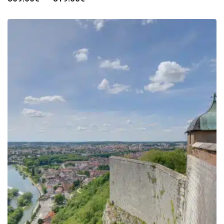
de
prix :
309.00€
à
319.00€