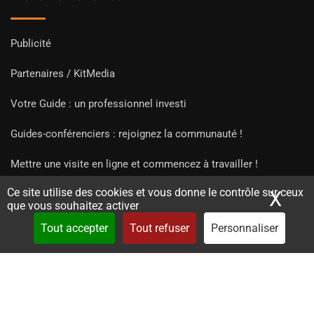
Publicité
Partenaires / KitMedia
Votre Guide : un professionnel investi
Guides-conférenciers : rejoignez la communauté !
Mettre une visite en ligne et commencez à travailler !
Ce site utilise des cookies et vous donne le contrôle sur ceux
X
Mas
que vous souhaitez activer
Tout accepter
Tout refuser
Personnaliser
Copyright Guides 2021. Tous droits réservés.
Développement
web sur mesure
par iSoluce