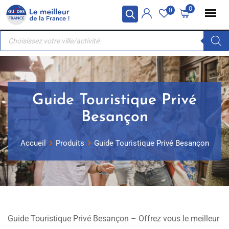
Skip
Panneau de gestion des cookies
0
0
to
Recherche
content
de
produits
Guide Touristique Privé
Besançon
Accueil
Produits
Guide Touristique Privé Besançon
Guide Touristique Privé Besançon – Offrez vous le meilleur