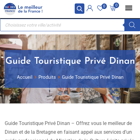
Skip
Panneau de gestion des cookies
0
0
to
Recherche
content
de
produits
Guide Touristique Privé Dinan
Accueil
Produits
Guide Touristique Privé Dinan
Guide Touristique Privé Dinan – Offrez vous le meilleur de
Dinan et de la Bretagne en faisant appel aux services d’un