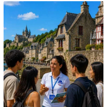
prix :
319.00€
à
349.00€