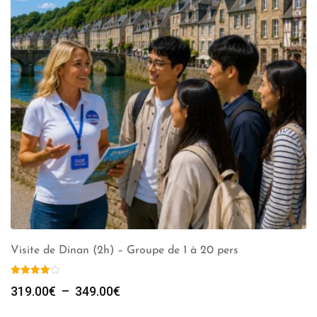
Visite de Dinan (2h) – Groupe de 1 à 20 pers
Plage
319.00
€
–
349.00
€
de