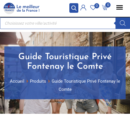
Skip
Panneau de gestion des cookies
0
0
to
Recherche
content
de
produits
Guide Touristique Privé
Fontenay le Comte
Accueil
Produits
Guide Touristique Privé Fontenay le
Comte