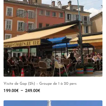
Visite de Gap (2h) – Groupe de 1 à 20 pers
Plage
199.00
€
–
249.00
€
de
prix :