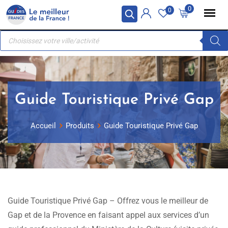
Skip
Panneau de gestion des cookies
0
0
to
Recherche
content
de
produits
Guide Touristique Privé Gap
Accueil
Produits
Guide Touristique Privé Gap
Guide Touristique Privé Gap – Offrez vous le meilleur de
Gap et de la Provence en faisant appel aux services d’un