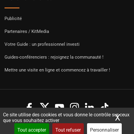
Publicité
Partenaires / KitMedia
Votre Guide : un professionnel investi
Guides-conférenciers : rejoignez la communauté !
Mettre une visite en ligne et commencez à travailler !
Ce site utilise des cookies et vous donne le contrôle sur ceux
X
Mas
que vous souhaitez activer
Copyright Guides 2021. Tous droits réservés.
Développement
web sur mesure
par iSoluce
Tout accepter
Tout refuser
Personnaliser