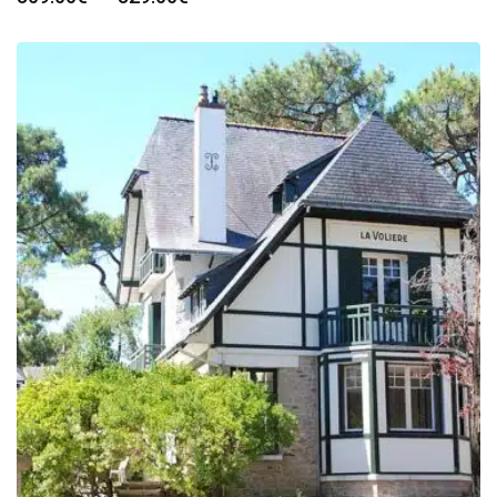
de
prix :
309.00€
à
329.00€