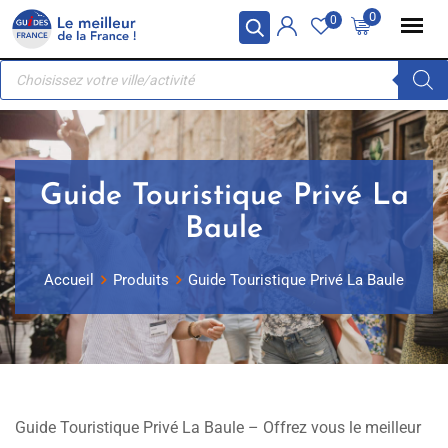
Skip
Panneau de gestion des cookies
0
0
to
Recherche
content
de
produits
Guide Touristique Privé La
Baule
Accueil
Produits
Guide Touristique Privé La Baule
Guide Touristique Privé La Baule – Offrez vous le meilleur