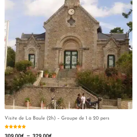
Visite de La Baule (2h) – Groupe de 1 à 20 pers
Plage
309.00
€
–
329.00
€