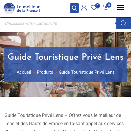
Skip
Panneau de gestion des cookies
0
0
to
Recherche
content
de
produits
Guide Touristique Privé Lens
Accueil
Produits
Guide Touristique Privé Lens
Guide Touristique Privé Lens – Offrez vous le meilleur de
Lens et des Hauts de France en faisant appel aux services