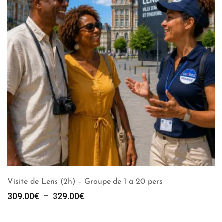
Visite de Lens (2h) – Groupe de 1 à 20 pers
Plage
309.00
€
–
329.00
€
de
prix :