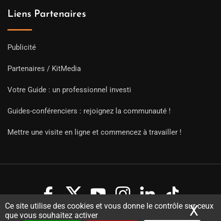
Liens Partenaires
Publicité
Partenaires / KitMedia
Votre Guide : un professionnel investi
Guides-conférenciers : rejoignez la communauté !
Mettre une visite en ligne et commencez à travailler !
Ce site utilise des cookies et vous donne le contrôle sur ceux
X
Mas
que vous souhaitez activer
Copyright Guides 2021. Tous droits réservés.
Développement