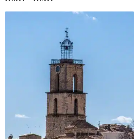
de
prix :
309.00€
à
339.00€