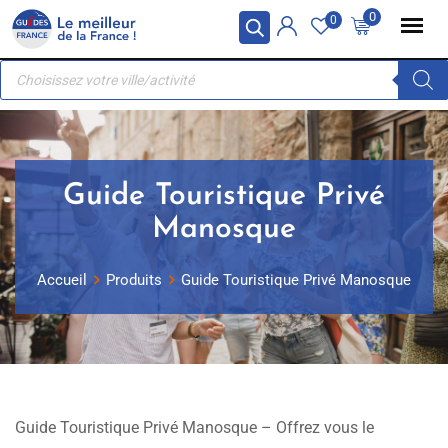
Skip
Panneau de gestion des cookies
0
0
to
Recherche
content
de
produits
Guide Touristique Privé
Manosque
Accueil
Produits
Guide Touristique Privé Manosque
Guide Touristique Privé Manosque – Offrez vous le