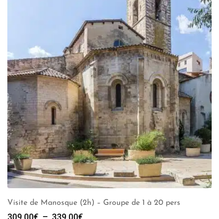
Visite de Manosque (2h) – Groupe de 1 à 20 pers
Plage
309.00
€
–
339.00
€