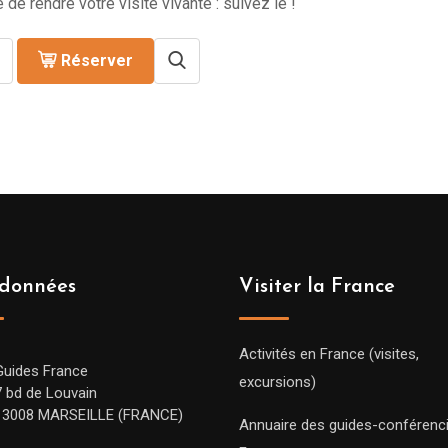
 de rendre votre visite vivante : suivez le !
Réserver
données
Visiter la France
Activités en France (visites,
Guides France
excursions)
7 bd de Louvain
13008 MARSEILLE (FRANCE)
Annuaire des guides-conférenc