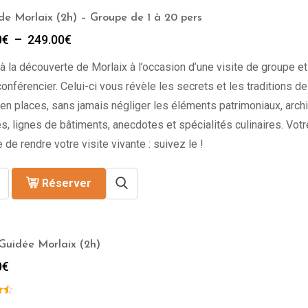
 de Morlaix (2h) – Groupe de 1 à 20 pers
Plage
0
€
–
249.00
€
de
à la découverte de Morlaix à l’occasion d’une visite de groupe et
prix :
199.00€
onférencier. Celui-ci vous révèle les secrets et les traditions de l
à
en places, sans jamais négliger les éléments patrimoniaux, archi
249.00€
s, lignes de bâtiments, anecdotes et spécialités culinaires. Vot
 de rendre votre visite vivante : suivez le !
Réserver
 Guidée Morlaix (2h)
0
€