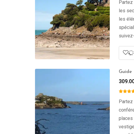
Partez 
les sec
les élé
spécial
suivez-
Guide P
309.0
Partez 
confére
places 
vestige