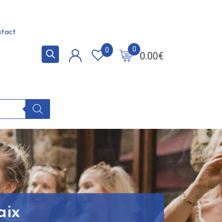
tact
0
0
0.00
€
aix