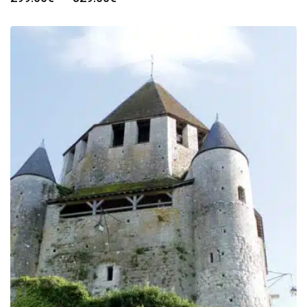
de
prix :
299.00€
à
329.00€