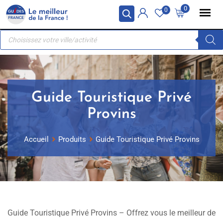
Skip
Panneau de gestion des cookies
0
0
to
Recherche
content
de
produits
Guide Touristique Privé
Provins
Accueil
Produits
Guide Touristique Privé Provins
Guide Touristique Privé Provins – Offrez vous le meilleur de