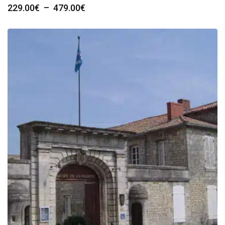
Plage
229.00
€
–
479.00
€
de
prix :
229.00€
à
479.00€