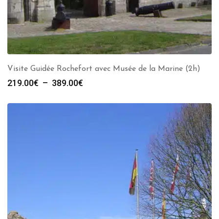
Visite Guidée Rochefort avec Musée de la Marine (2h)
Plage
219.00
€
–
389.00
€
de
prix :
219.00€
à
389.00€