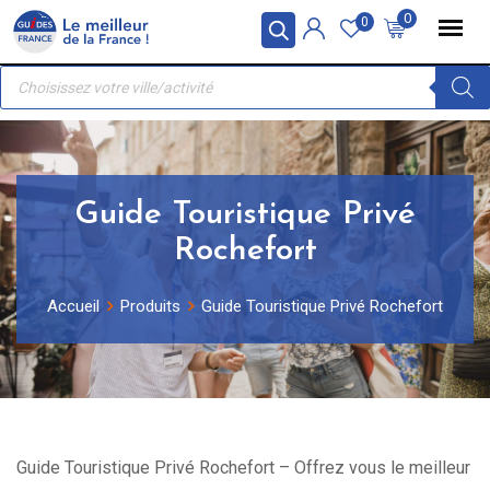
Skip
Panneau de gestion des cookies
0
0
to
Recherche
content
de
produits
Guide Touristique Privé
Rochefort
Accueil
Produits
Guide Touristique Privé Rochefort
Guide Touristique Privé Rochefort – Offrez vous le meilleur