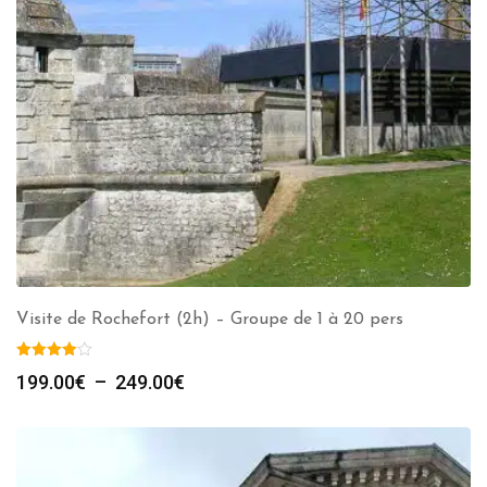
Visite de Rochefort (2h) – Groupe de 1 à 20 pers
Plage
199.00
€
–
249.00
€
de
prix :
199.00€
à