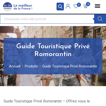
Skip
Panneau de gestion des cookies
0
0
to
Recherche
content
de
produits
Guide Touristique Privé
Romorantin
Accueil
Produits
Guide Touristique Privé Romorantin
Guide Touristique Privé Romorantin – Offrez vous le