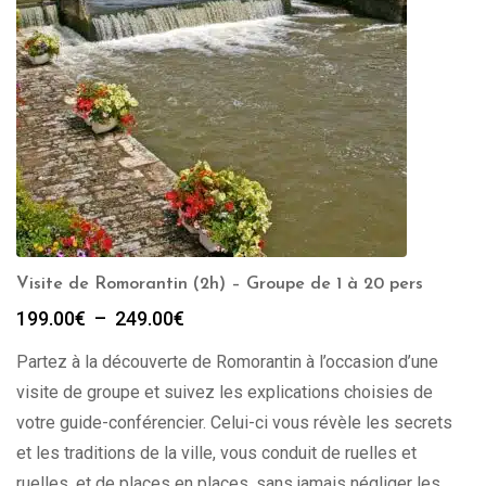
Visite de Romorantin (2h) – Groupe de 1 à 20 pers
Plage
199.00
€
–
249.00
€
de
Partez à la découverte de Romorantin à l’occasion d’une
prix :
199.00€
visite de groupe et suivez les explications choisies de
à
votre guide-conférencier. Celui-ci vous révèle les secrets
249.00€
et les traditions de la ville, vous conduit de ruelles et
ruelles, et de places en places, sans jamais négliger les