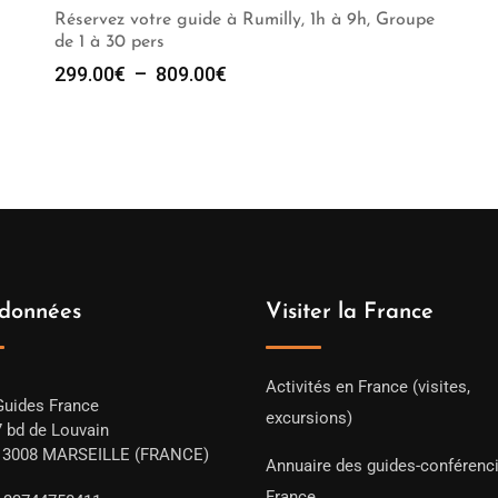
Réservez votre guide à Rumilly, 1h à 9h, Groupe
de 1 à 30 pers
Plage
299.00
€
–
809.00
€
de
prix :
299.00€
à
809.00€
données
Visiter la France
Activités en France (visites,
Guides France
excursions)
7 bd de Louvain
13008 MARSEILLE (FRANCE)
Annuaire des guides-conférenc
France