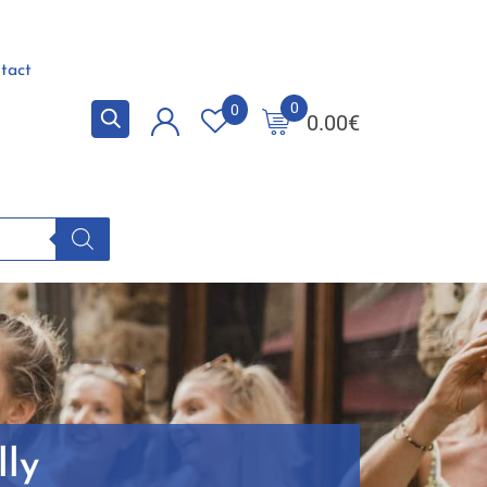
tact
0
0
0.00
€
lly