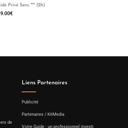
ide Privé Sens *** (2h)
9.00
€
Liens Partenaires
Publicité
Partenaires / KitMedia
iers de
Votre Guide : un professionnel investi