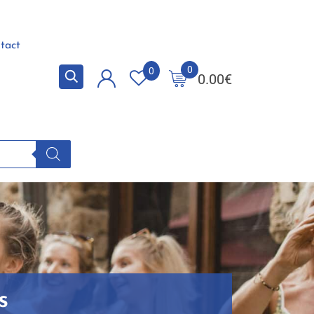
tact
0
0
0.00
€
s