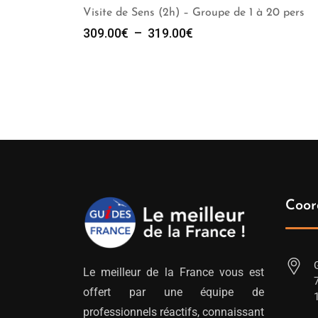
Visite de Sens (2h) – Groupe de 1 à 20 pers
Plage
309.00
€
–
319.00
€
de
prix :
309.00€
à
319.00€
Coor
Le meilleur de la France vous est
offert par une équipe de
professionnels réactifs, connaissant