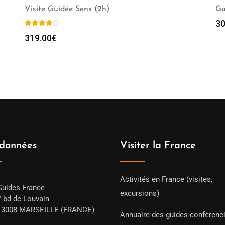
Visite Guidée Sens (2h)
Gu
30
319.00
€
données
Visiter la France
Activités en France (visites,
Guides France
excursions)
7 bd de Louvain
13008 MARSEILLE (FRANCE)
Annuaire des guides-conférenc