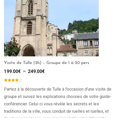
Visite de Tulle (2h) – Groupe de 1 à 20 pers
Plage
199.00
€
–
249.00
€
de
prix :
199.00€
Partez à la découverte de Tulle à l’occasion d’une visite de
à
groupe et suivez les explications choisies de votre guide-
249.00€
conférencier. Celui-ci vous révèle les secrets et les
traditions de la ville, vous conduit de ruelles et ruelles, et