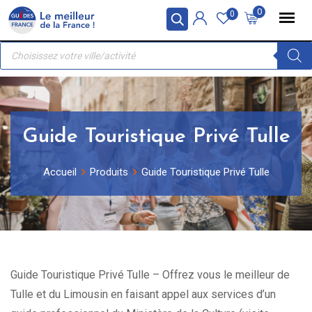
Skip
Panneau de gestion des cookies
0
0
to
Recherche
content
de
produits
Guide Touristique Privé Tulle
Accueil
Produits
Guide Touristique Privé Tulle
Guide Touristique Privé Tulle – Offrez vous le meilleur de
Tulle et du Limousin en faisant appel aux services d’un