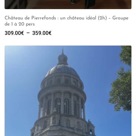
Château de Pierrefonds : un château idéal (2h) – Groupe
de 1 à 20 pers
Plage
309.00
€
–
359.00
€
de
prix :
309.00€
à
359.00€