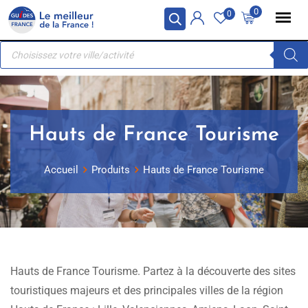
Skip
Panneau de gestion des cookies
0
0
to
Recherche
content
de
produits
Hauts de France Tourisme
Accueil
Produits
Hauts de France Tourisme
Hauts de France Tourisme. Partez à la découverte des sites
touristiques majeurs et des principales villes de la région