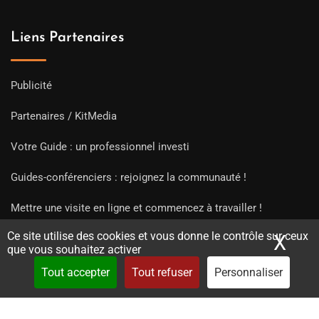
Liens Partenaires
Publicité
Partenaires / KitMedia
Votre Guide : un professionnel investi
Guides-conférenciers : rejoignez la communauté !
Mettre une visite en ligne et commencez à travailler !
Ce site utilise des cookies et vous donne le contrôle sur ceux
X
Mas
que vous souhaitez activer
Tout accepter
Tout refuser
Personnaliser