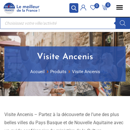
Skip
Panneau de gestion des cookies
0
0
to
Recherche
content
de
produits
Visite Ancenis
Accueil
Produits
Visite Ancenis
Visite Ancenis – Partez à la découverte de l’une des plus
belles villes du Pays Basque et de Nouvelle Aquitaine avec