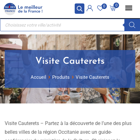
Skip
Panneau de gestion des cookies
0
0
to
Recherche
content
de
produits
Visite Cauterets
Accueil
Produits
Visite Cauterets
Visite Cauterets – Partez à la découverte de l’une des plus
belles villes de la région Occitanie avec un guide-