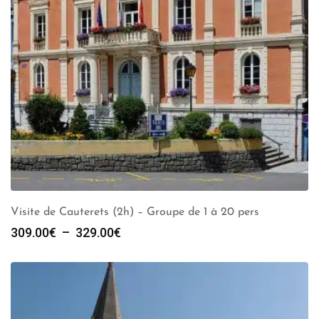
Visite de Cauterets (2h) – Groupe de 1 à 20 pers
Plage
309.00
€
–
329.00
€
de
prix :
309.00€
à
329.00€