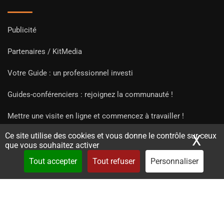
Publicité
Partenaires / KitMedia
Votre Guide : un professionnel investi
Guides-conférenciers : rejoignez la communauté !
Mettre une visite en ligne et commencez à travailler !
Ce site utilise des cookies et vous donne le contrôle sur ceux
X
Mas
que vous souhaitez activer
Tout accepter
Tout refuser
Personnaliser
Copyright Guides 2021. Tous droits réservés.
Développement
web sur mesure
par iSoluce