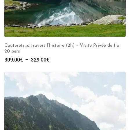
Cauterets…à travers l’histoire (2h) – Visite Privée de 1 à
20 pers
Plage
309.00
€
–
329.00
€
de
prix :
309.00€
à
329.00€