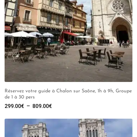
Réservez votre guide à Chalon sur Saône, 1h à 9h, Groupe
de 1 à 30 pers
Plage
299.00
€
–
809.00
€
de
prix :
299.00€
à