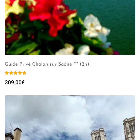
Guide Privé Chalon sur Saône *** (2h)
309.00
€