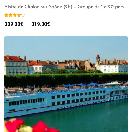
Visite de Chalon sur Saône (2h) – Groupe de 1 à 20 pers
Plage
309.00
€
–
319.00
€
de
prix :
309.00€
à
319.00€