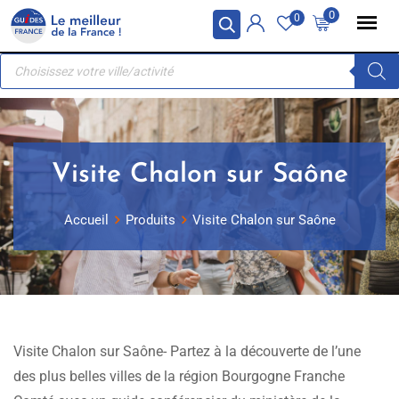
Skip
Panneau de gestion des cookies
0
0
to
Recherche
content
de
produits
Visite Chalon sur Saône
Accueil
Produits
Visite Chalon sur Saône
Visite Chalon sur Saône- Partez à la découverte de l’une
des plus belles villes de la région Bourgogne Franche