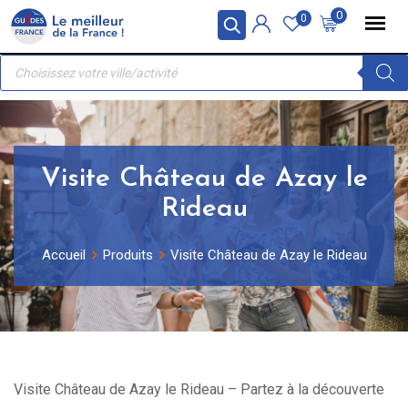
Skip
Panneau de gestion des cookies
0
0
to
Recherche
content
de
produits
Visite Château de Azay le
Rideau
Accueil
Produits
Visite Château de Azay le Rideau
Visite Château de Azay le Rideau – Partez à la découverte