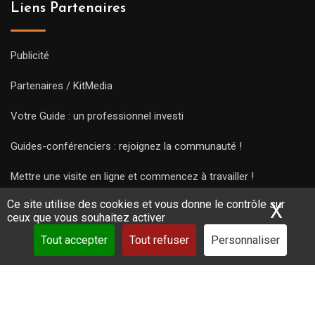
Liens Partenaires
Publicité
Partenaires / KitMedia
Votre Guide : un professionnel investi
Guides-conférenciers : rejoignez la communauté !
Mettre une visite en ligne et commencez à travailler !
Ce site utilise des cookies et vous donne le contrôle sur
X
Mas
ceux que vous souhaitez activer
Tout accepter
Tout refuser
Personnaliser
Copyright Guides 2021. Tous droits réservés.
Développement
web sur mesure
par iSoluce