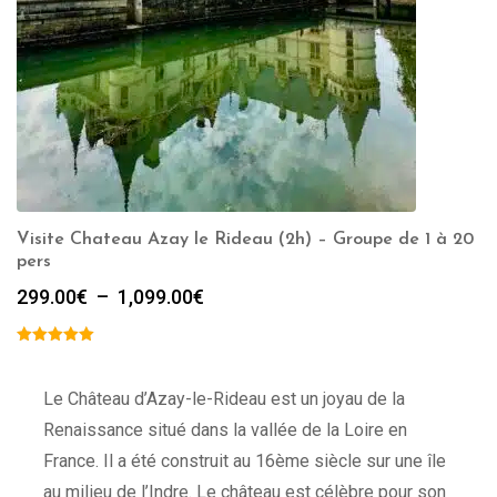
Visite Chateau Azay le Rideau (2h) – Groupe de 1 à 20
pers
Plage
299.00
€
–
1,099.00
€
de
prix :
299.00€
à
Le Château d’Azay-le-Rideau est un joyau de la
1,099.00€
Renaissance situé dans la vallée de la Loire en
France. Il a été construit au 16ème siècle sur une île
au milieu de l’Indre. Le château est célèbre pour son