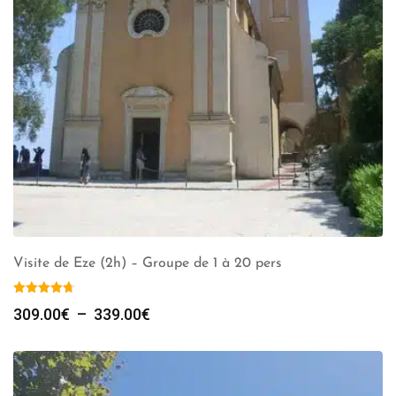
Visite de Eze (2h) – Groupe de 1 à 20 pers
Plage
309.00
€
–
339.00
€
de
prix :
309.00€
à