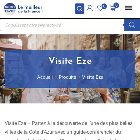
Skip
Panneau de gestion des cookies
0
0
to
Recherche
content
de
produits
Visite Eze
Accueil
Produits
Visite Eze
Visite Eze – Partez à la découverte de l’une des plus belles
villes de la Côte d’Azur avec un guide-conférencier du