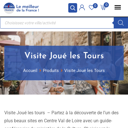
Skip
Panneau de gestion des cookies
0
0
to
Recherche
content
de
produits
Visite Joué les Tours
Accueil
Produits
Visite Joué les Tours
Visite Joué les tours – Partez à la découverte de l’un des
plus beaux sites en Centre Val de Loire avec un guide-