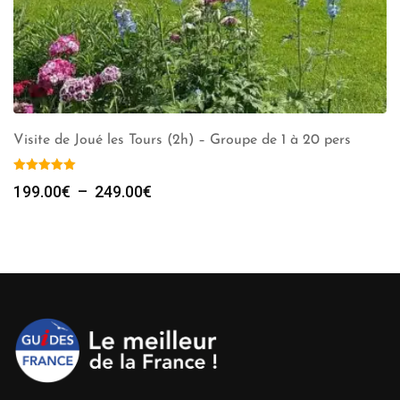
Visite de Joué les Tours (2h) – Groupe de 1 à 20 pers
Plage
199.00
€
–
249.00
€
de
prix :
199.00€
à
249.00€