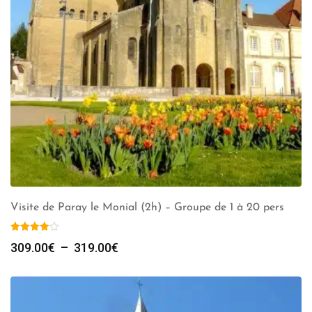
Visite de Paray le Monial (2h) – Groupe de 1 à 20 pers
Plage
309.00
€
–
319.00
€
de
prix :
309.00€
à