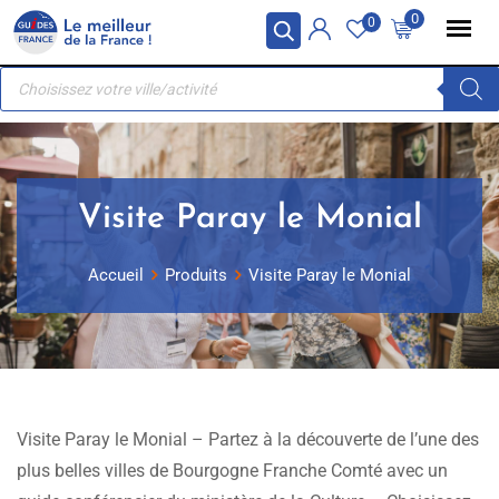
Skip
Panneau de gestion des cookies
0
0
to
Recherche
content
de
produits
Visite Paray le Monial
Accueil
Produits
Visite Paray le Monial
Visite Paray le Monial – Partez à la découverte de l’une des
plus belles villes de Bourgogne Franche Comté avec un