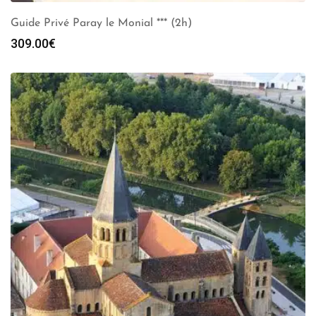
Guide Privé Paray le Monial *** (2h)
309.00
€