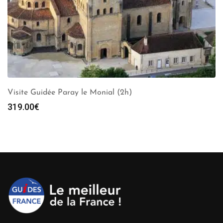
Visite Guidée Paray le Monial (2h)
319.00
€