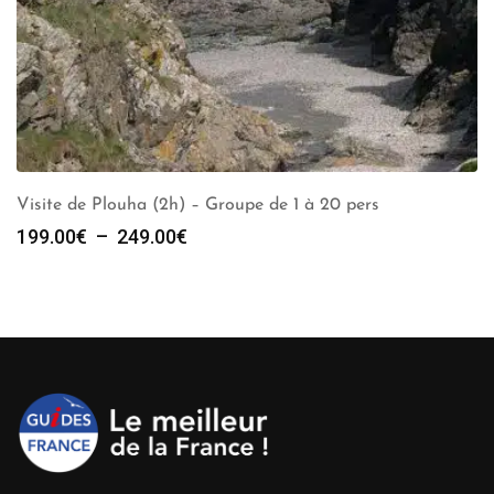
Visite de Plouha (2h) – Groupe de 1 à 20 pers
Plage
199.00
€
–
249.00
€
de
prix :
199.00€
à
249.00€