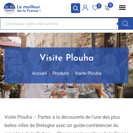
Skip
Panneau de gestion des cookies
0
0
to
Recherche
content
de
produits
Visite Plouha
Accueil
Produits
Visite Plouha
Visite Plouha – Partez à la découverte de l’une des plus
belles villes de Bretagne avec un guide-conférencier du