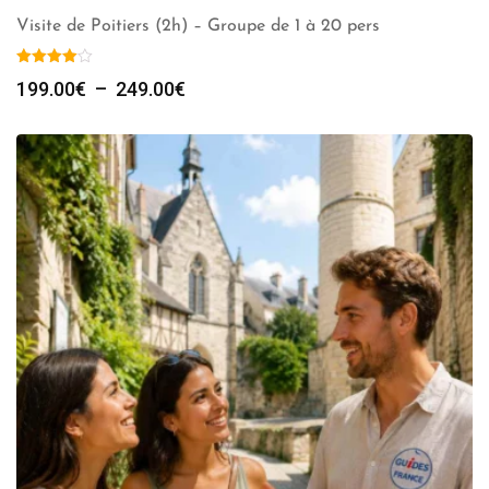
Visite de Poitiers (2h) – Groupe de 1 à 20 pers
Plage
199.00
€
–
249.00
€
de
prix :
199.00€
à
249.00€