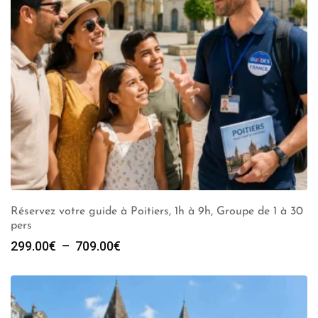
Réservez votre guide à Poitiers, 1h à 9h, Groupe de 1 à 30
pers
Plage
299.00
€
–
709.00
€
de
prix :
299.00€
à