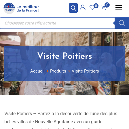
Skip
Panneau de gestion des cookies
0
0
to
Recherche
content
de
produits
Visite Poitiers
Accueil
Produits
Visite Poitiers
Visite Poitiers – Partez à la découverte de l’une des plus
belles villes de Nouvelle Aquitaine avec un guide-