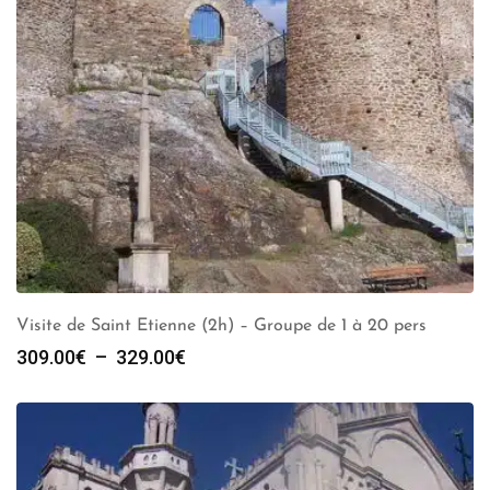
Visite de Saint Etienne (2h) – Groupe de 1 à 20 pers
Plage
309.00
€
–
329.00
€
de
prix :
309.00€
à
329.00€