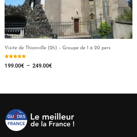
Visite de Thionville (2h) – Groupe de 1 à 20 pers
Plage
199.00
€
–
249.00
€
de
prix :
199.00€
à
249.00€