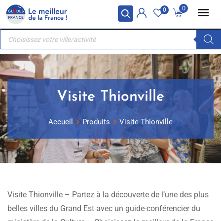
Skip
Panneau de gestion des cookies
0
0
to
Recherche
content
de
produits
Visite Thionville
Accueil
Produits
Visite Thionville
Visite Thionville – Partez à la découverte de l’une des plus
belles villes du Grand Est avec un guide-conférencier du