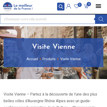
Skip
Panneau de gestion des cookies
0
0
to
Recherche
content
de
produits
Visite Vienne
Accueil
Produits
Visite Vienne
Visite Vienne – Partez à la découverte de l’une des plus
belles villes d’Auvergne Rhône Alpes avec un guide-