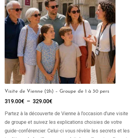
Visite de Vienne (2h) – Groupe de 1 à 30 pers
Plage
319.00
€
–
329.00
€
de
Partez à la découverte de Vienne à l’occasion d’une visite
prix :
319.00€
de groupe et suivez les explications choisies de votre
à
guide-conférencier. Celui-ci vous révèle les secrets et les
329.00€