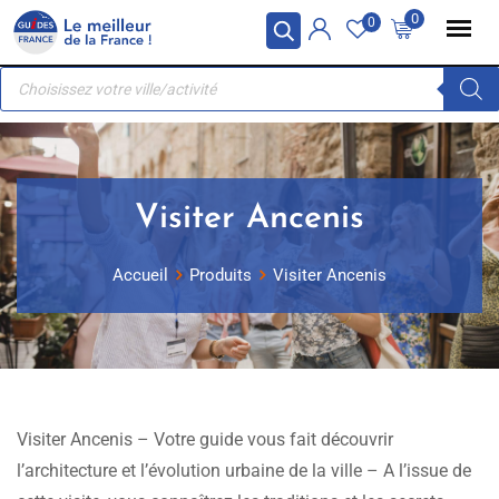
Skip
Panneau de gestion des cookies
0
0
to
Recherche
content
de
produits
Visiter Ancenis
Accueil
Produits
Visiter Ancenis
Visiter Ancenis – Votre guide vous fait découvrir
l’architecture et l’évolution urbaine de la ville – A l’issue de