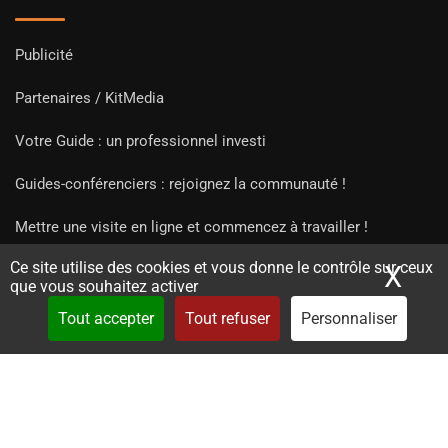
Publicité
Partenaires / KitMedia
Votre Guide : un professionnel investi
Guides-conférenciers : rejoignez la communauté !
Mettre une visite en ligne et commencez à travailler !
Ce site utilise des cookies et vous donne le contrôle sur ceux
X
Mas
que vous souhaitez activer
Tout accepter
Tout refuser
Personnaliser
Copyright Guides 2021. Tous droits réservés.
Développement
web sur mesure
par iSoluce