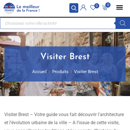
Skip
Panneau de gestion des cookies
0
0
to
Recherche
content
de
produits
Visiter Brest
Accueil
Produits
Visiter Brest
Visiter Brest – Votre guide vous fait découvrir l’architecture
et l’évolution urbaine de la ville – A l’issue de cette visite,