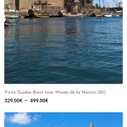
Visite Guidée Brest avec Musée de la Marine (2h)
Plage
329.00
€
–
499.00
€
de
prix :
329.00€
à