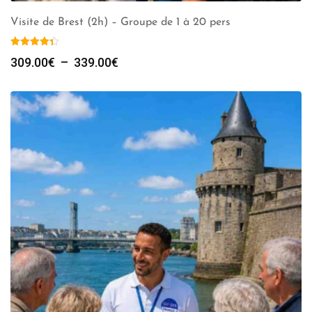
Visite de Brest (2h) – Groupe de 1 à 20 pers
Plage
309.00
€
–
339.00
€
de
prix :
309.00€
à
339.00€