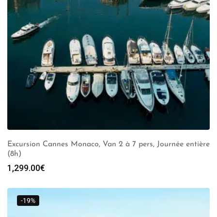
Excursion Cannes Monaco, Van 2 à 7 pers, Journée entière
(8h)
1,299.00
€
-19%