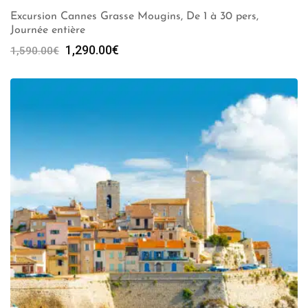
Excursion Cannes Grasse Mougins, De 1 à 30 pers,
Journée entière
Le
Le
1,290.00
€
1,590.00
€
prix
prix
initial
actuel
était :
est :
1,590.00€.
1,290.00€.