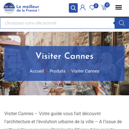
Skip
Panneau de gestion des cookies
0
0
to
Recherche
content
de
produits
Visiter Cannes
Accueil
Produits
Visiter Cannes
Visiter Cannes – Votre guide vous fait découvrir
l’architecture et l’évolution urbaine de la ville – A l’issue de