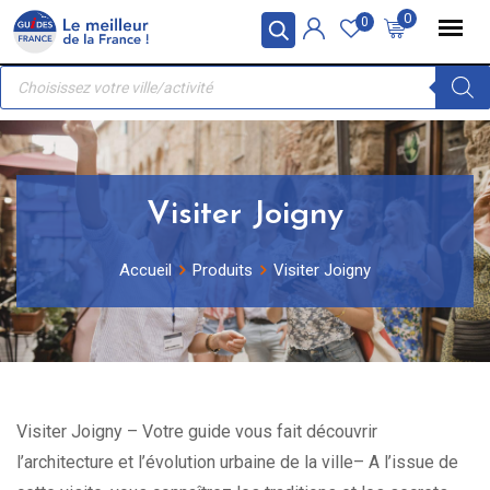
Skip
Panneau de gestion des cookies
0
0
to
Recherche
content
de
produits
Visiter Joigny
Accueil
Produits
Visiter Joigny
Visiter Joigny – Votre guide vous fait découvrir
l’architecture et l’évolution urbaine de la ville– A l’issue de