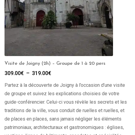
Visite de Joigny (2h) – Groupe de 1 à 20 pers
Plage
309.00
€
–
319.00
€
de
Partez à la découverte de Joigny à l’occasion d’une visite
prix :
309.00€
de groupe et suivez les explications choisies de votre
à
guide-conférencier. Celui-ci vous révèle les secrets et les
319.00€
traditions de la ville, vous conduit de ruelles et ruelles, et
de places en places, sans jamais négliger les éléments
patrimoniaux, architecturaux et gastronomiques : églises,