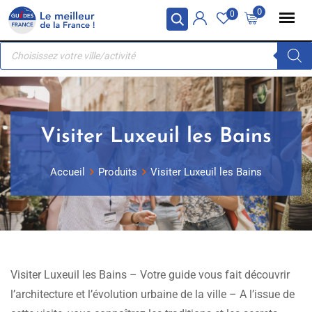
Skip
Panneau de gestion des cookies
0
0
to
Recherche
content
de
produits
Visiter Luxeuil les Bains
Accueil
Produits
Visiter Luxeuil les Bains
Visiter Luxeuil les Bains – Votre guide vous fait découvrir
l’architecture et l’évolution urbaine de la ville – A l’issue de